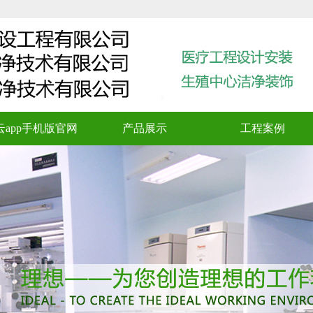
云app手机版官网
产品展示
工程案例