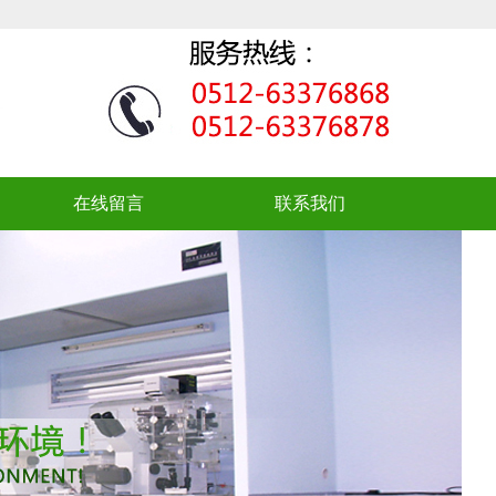
在线留言
联系我们