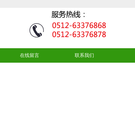
在线留言
联系我们